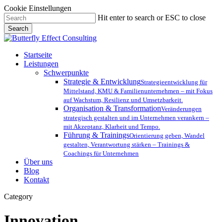
Cookie Einstellungen
Skip
Hit enter to search or ESC to close
to
Search
main
Close
content
Search
Menu
Startseite
Leistungen
Schwerpunkte
Strategie & Entwicklung
Strategieentwicklung für
Mittelstand, KMU & Familienunternehmen – mit Fokus
auf Wachstum, Resilienz und Umsetzbarkeit.
Organisation & Transformation
Veränderungen
strategisch gestalten und im Unternehmen verankern –
mit Akzeptanz, Klarheit und Tempo.
Führung & Trainings
Orientierung geben, Wandel
gestalten, Verantwortung stärken – Trainings &
Coachings für Unternehmen
Über uns
Blog
Kontakt
Category
Innovation