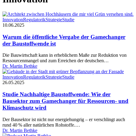
Warum
Innovation
Regulatorik
Strategie
Studie
die
10.06.2025
öffentliche
Vergabe
Warum die öffentliche Vergabe der Gamechanger
der
der Baustoffwende ist
Gamechanger
der
Die Bauwirtschaft kann in erheblichem Maße zur Reduktion von
Baustoffwende
Ressourcenmangel und zum Erreichen der deutschen…
ist
Dr. Martin Bethke
Studie
Innovation
Regulatorik
Strategie
Studie
Nachhaltige
26.05.2025
Baustoffwende:
Wie
Studie Nachhaltige Baustoffwende: Wie der
der
Bausektor zum Gamechanger für Ressourcen- und
Bausektor
Klimaschutz wird
zum
Gamechanger
Der Bausektor ist nicht nur energiehungrig – er verschlingt auch
für
rund 40 % aller natürlichen Rohstoffe.…
Ressourcen-
Dr. Martin Bethke
und