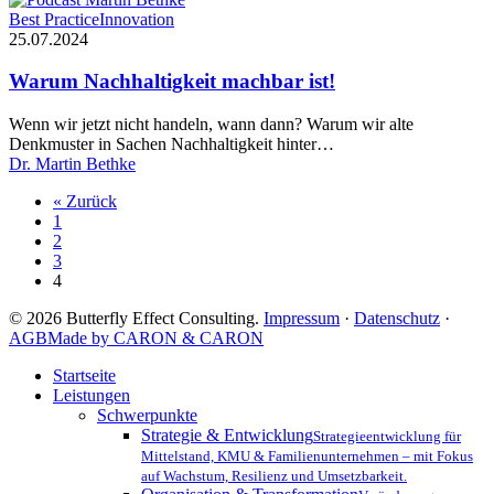
Klimaschutz
Warum
Best Practice
Innovation
wird
Nachhaltigkeit
25.07.2024
machbar
ist!
Warum Nachhaltigkeit machbar ist!
Wenn wir jetzt nicht handeln, wann dann? Warum wir alte
Denkmuster in Sachen Nachhaltigkeit hinter…
Dr. Martin Bethke
« Zurück
1
2
3
4
© 2026 Butterfly Effect Consulting.
Impressum
·
Datenschutz
·
AGB
Made by CARON & CARON
Close
Startseite
Menu
Leistungen
Schwerpunkte
Strategie & Entwicklung
Strategieentwicklung für
Mittelstand, KMU & Familienunternehmen – mit Fokus
auf Wachstum, Resilienz und Umsetzbarkeit.