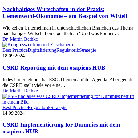
in
der
Nachhaltiges Wirtschaften in der Praxis:
Praxis:
Gemeinwohl-Ökonomie – am Beispiel von WEtell
Gemeinwohl-
Ökonomie
Wie gehen Unternehmen in unterschiedlichen Branchen das Thema
–
nachhaltiges Wirtschaften eigentlich an? Und was können…
am
Dr. Martin Bethke
Beispiel
von
CSRD
Best Practice
Digitalisierung
Regulatorik
Strategie
WEtell
Reporting
18.09.2024
mit
dem
CSRD Reporting mit dem osapiens HUB
osapiens
HUB
Jedes Unternehmen hat ESG-Themen auf der Agenda. Aber gerade
die CSRD stellt viele vor eine…
Dr. Martin Bethke
CSRD
Best Practice
Regulatorik
Strategie
Implementierung
14.09.2024
for
Dummies
CSRD Implementierung for Dummies mit dem
mit
osapiens HUB
dem