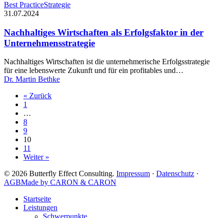
Nachhaltiges
Best Practice
Strategie
Wirtschaften
31.07.2024
als
Erfolgsfaktor
Nachhaltiges Wirtschaften als Erfolgsfaktor in der
in
Unternehmensstrategie
der
Unternehmensstrategie
Nachhaltiges Wirtschaften ist die unternehmerische Erfolgsstrategie
für eine lebenswerte Zukunft und für ein profitables und…
Dr. Martin Bethke
« Zurück
1
…
8
9
10
11
Weiter »
© 2026 Butterfly Effect Consulting.
Impressum
·
Datenschutz
·
AGB
Made by CARON & CARON
Close
Startseite
Menu
Leistungen
Schwerpunkte