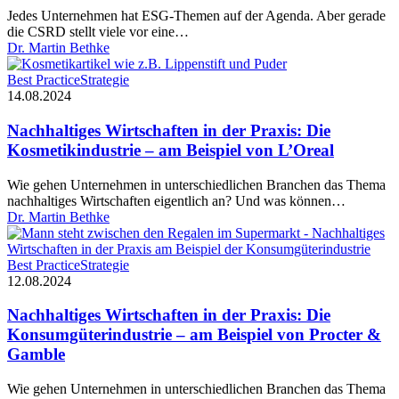
osapiens
Jedes Unternehmen hat ESG-Themen auf der Agenda. Aber gerade
HUB
die CSRD stellt viele vor eine…
Dr. Martin Bethke
Nachhaltiges
Best Practice
Strategie
Wirtschaften
14.08.2024
in
der
Nachhaltiges Wirtschaften in der Praxis: Die
Praxis:
Kosmetikindustrie – am Beispiel von L’Oreal
Die
Kosmetikindustrie
Wie gehen Unternehmen in unterschiedlichen Branchen das Thema
–
nachhaltiges Wirtschaften eigentlich an? Und was können…
am
Dr. Martin Bethke
Beispiel
von
L’Oreal
Nachhaltiges
Best Practice
Strategie
Wirtschaften
12.08.2024
in
der
Nachhaltiges Wirtschaften in der Praxis: Die
Praxis:
Konsumgüterindustrie – am Beispiel von Procter &
Die
Gamble
Konsumgüterindustrie
–
Wie gehen Unternehmen in unterschiedlichen Branchen das Thema
am