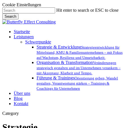
Cookie Einstellungen
Skip
Hit enter to search or ESC to close
to
Search
main
Close
content
Search
Menu
Startseite
Leistungen
Schwerpunkte
Strategie & Entwicklung
Strategieentwicklung für
Mittelstand, KMU & Familienunternehmen – mit Fokus
auf Wachstum, Resilienz und Umsetzbarkeit.
Organisation & Transformation
Veränderungen
strategisch gestalten und im Unternehmen verankern –
mit Akzeptanz, Klarheit und Tempo.
Führung & Trainings
Orientierung geben, Wandel
gestalten, Verantwortung stärken – Trainings &
Coachings für Unternehmen
Über uns
Blog
Kontakt
Category
Strategie