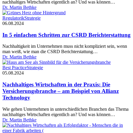
nachhaltiges Wirtschaften eigentlich an? Und was können…
Beispiel
Dr. Martin Bethke
von
Procter
In
Regulatorik
Strategie
&
5
06.08.2024
Gamble
einfachen
Schritten
In 5 einfachen Schritten zur CSRD Berichterstattung
zur
CSRD
Nachhaltigkeit im Unternehmen muss nicht kompliziert sein, wenn
Berichterstattung
man weiß, wie man die CSRD Berichterstattung…
Dr. Martin Bethke
Nachhaltiges
Best Practice
Strategie
Wirtschaften
05.08.2024
in
der
Nachhaltiges Wirtschaften in der Praxis: Die
Praxis:
Versicherungsbranche – am Beispiel von Allianz
Die
Technology
Versicherungsbranche
–
Wie gehen Unternehmen in unterschiedlichen Branchen das Thema
am
nachhaltiges Wirtschaften eigentlich an? Und was können…
Beispiel
Dr. Martin Bethke
von
Allianz
Technology