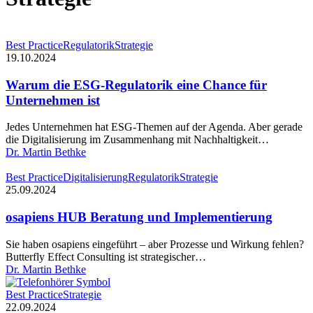
Warum
Best Practice
Regulatorik
Strategie
die
19.10.2024
ESG-
Regulatorik
Warum die ESG-Regulatorik eine Chance für
eine
Unternehmen ist
Chance
für
Jedes Unternehmen hat ESG-Themen auf der Agenda. Aber gerade
Unternehmen
die Digitalisierung im Zusammenhang mit Nachhaltigkeit…
ist
Dr. Martin Bethke
osapiens
Best Practice
Digitalisierung
Regulatorik
Strategie
HUB
25.09.2024
Beratung
und
osapiens HUB Beratung und Implementierung
Implementierung
Sie haben osapiens eingeführt – aber Prozesse und Wirkung fehlen?
Butterfly Effect Consulting ist strategischer…
Dr. Martin Bethke
Nachhaltiges
Best Practice
Strategie
Wirtschaften
22.09.2024