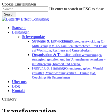
Cookie Einstellungen
Skip
Hit enter to search or ESC to close
to
Search
main
Close
content
Search
Menu
Startseite
Leistungen
Schwerpunkte
Strategie & Entwicklung
Strategieentwicklung für
Mittelstand, KMU & Familienunternehmen – mit Fokus
auf Wachstum, Resilienz und Umsetzbarkeit.
Organisation & Transformation
Veränderungen
strategisch gestalten und im Unternehmen verankern –
mit Akzeptanz, Klarheit und Tempo.
Führung & Trainings
Orientierung geben, Wandel
gestalten, Verantwortung stärken – Trainings &
Coachings für Unternehmen
Über uns
Blog
Kontakt
Category
Transformation