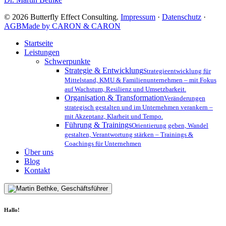
der
Mittelstand
© 2026 Butterfly Effect Consulting.
Impressum
·
Datenschutz
·
daraus
AGB
Made by CARON & CARON
lernt
Close
Startseite
Menu
Leistungen
Schwerpunkte
Strategie & Entwicklung
Strategieentwicklung für
Mittelstand, KMU & Familienunternehmen – mit Fokus
auf Wachstum, Resilienz und Umsetzbarkeit.
Organisation & Transformation
Veränderungen
strategisch gestalten und im Unternehmen verankern –
mit Akzeptanz, Klarheit und Tempo.
Führung & Trainings
Orientierung geben, Wandel
gestalten, Verantwortung stärken – Trainings &
Coachings für Unternehmen
Über uns
Blog
Kontakt
Hallo!