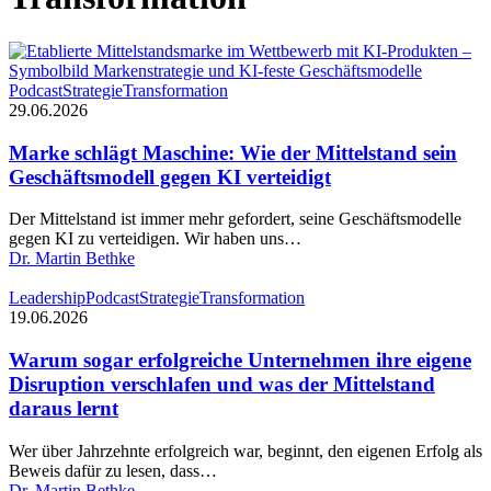
Marke
Podcast
Strategie
Transformation
schlägt
29.06.2026
Maschine:
Wie
Marke schlägt Maschine: Wie der Mittelstand sein
der
Geschäftsmodell gegen KI verteidigt
Mittelstand
sein
Der Mittelstand ist immer mehr gefordert, seine Geschäftsmodelle
Geschäftsmodell
gegen KI zu verteidigen. Wir haben uns…
gegen
Dr. Martin Bethke
KI
verteidigt
Warum
Leadership
Podcast
Strategie
Transformation
sogar
19.06.2026
erfolgreiche
Unternehmen
Warum sogar erfolgreiche Unternehmen ihre eigene
ihre
Disruption verschlafen und was der Mittelstand
eigene
daraus lernt
Disruption
verschlafen
Wer über Jahrzehnte erfolgreich war, beginnt, den eigenen Erfolg als
und
Beweis dafür zu lesen, dass…
was
Dr. Martin Bethke