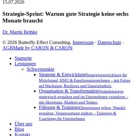
Sprint:
15.07.2026
Warum
gute
Strategie-Sprint: Warum gute Strategie keine sechs
Strategie
Monate braucht
keine
sechs
Dr. Martin Bethke
Monate
braucht
© 2026 Butterfly Effect Consulting.
Impressum
·
Datenschutz
·
AGB
Made by CARON & CARON
Close
Startseite
Menu
Leistungen
Schwerpunkte
Strategie & Entwicklung
Strategieentwicklung für
Mittelstand, KMU & Familienunternehmen – mit Fokus
auf Wachstum, Resilienz und Umsetzbarkeit.
Organisation & Transformation
Veränderungen
strategisch gestalten und im Unternehmen verankern –
mit Akzeptanz, Klarheit und Tempo.
Führung & Trainings
Orientierung geben, Wandel
gestalten, Verantwortung stärken – Trainings &
Coachings für Unternehmen
Über uns
Blog
Kontakt