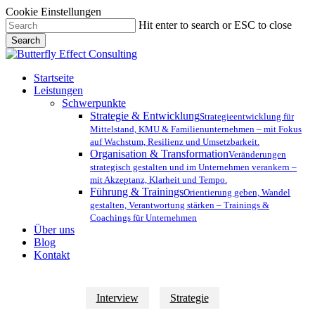
Cookie Einstellungen
Skip
Hit enter to search or ESC to close
to
Search
main
Close
content
Search
Menu
Startseite
Leistungen
Schwerpunkte
Strategie & Entwicklung
Strategieentwicklung für
Mittelstand, KMU & Familienunternehmen – mit Fokus
auf Wachstum, Resilienz und Umsetzbarkeit.
Organisation & Transformation
Veränderungen
strategisch gestalten und im Unternehmen verankern –
mit Akzeptanz, Klarheit und Tempo.
Führung & Trainings
Orientierung geben, Wandel
gestalten, Verantwortung stärken – Trainings &
Coachings für Unternehmen
Über uns
Blog
Kontakt
Interview
Strategie