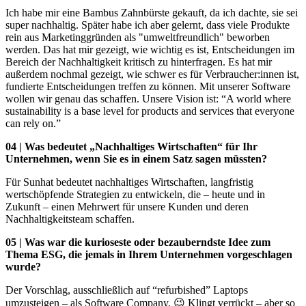
Ich habe mir eine Bambus Zahnbürste gekauft, da ich dachte, sie sei
super nachhaltig. Später habe ich aber gelernt, dass viele Produkte
rein aus Marketinggründen als "umweltfreundlich" beworben
werden. Das hat mir gezeigt, wie wichtig es ist, Entscheidungen im
Bereich der Nachhaltigkeit kritisch zu hinterfragen. Es hat mir
außerdem nochmal gezeigt, wie schwer es für Verbraucher:innen ist,
fundierte Entscheidungen treffen zu können. Mit unserer Software
wollen wir genau das schaffen. Unsere Vision ist: “A world where
sustainability is a base level for products and services that everyone
can rely on.”
04 | Was bedeutet „Nachhaltiges Wirtschaften“ für Ihr
Unternehmen, wenn Sie es in einem Satz sagen müssten?
Für Sunhat bedeutet nachhaltiges Wirtschaften, langfristig
wertschöpfende Strategien zu entwickeln, die – heute und in
Zukunft – einen Mehrwert für unsere Kunden und deren
Nachhaltigkeitsteam schaffen.
05 | Was war die kurioseste oder bezauberndste Idee zum
Thema ESG, die jemals in Ihrem Unternehmen vorgeschlagen
wurde?
Der Vorschlag, ausschließlich auf “refurbished” Laptops
umzusteigen – als Software Company. 😉 Klingt verrückt – aber so