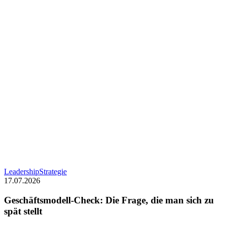
Geschäftsmodell-
Leadership
Strategie
Check:
17.07.2026
Die
Frage,
Geschäftsmodell-Check: Die Frage, die man sich zu
die
spät stellt
man