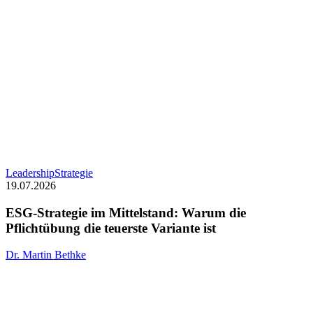
ESG-
Leadership
Strategie
Strategie
19.07.2026
im
Mittelstand:
ESG-Strategie im Mittelstand: Warum die
Warum
Pflichtübung die teuerste Variante ist
die
Pflichtübung
Dr. Martin Bethke
die
teuerste
Variante
ist