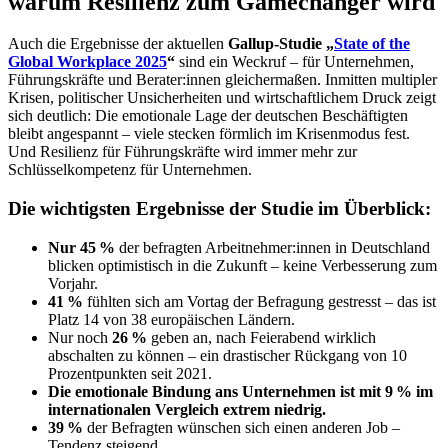
warum Resilienz zum Gamechanger wird
Auch die Ergebnisse der aktuellen
Gallup-Studie „
State of the
Global Workplace 2025
“
sind ein Weckruf – für Unternehmen,
Führungskräfte und Berater:innen gleichermaßen. Inmitten multipler
Krisen, politischer Unsicherheiten und wirtschaftlichem Druck zeigt
sich deutlich: Die emotionale Lage der deutschen Beschäftigten
bleibt angespannt – viele stecken förmlich im Krisenmodus fest.
Und Resilienz für Führungskräfte wird immer mehr zur
Schlüsselkompetenz für Unternehmen.
Die wichtigsten Ergebnisse der Studie im Überblick:
Nur 45 %
der befragten Arbeitnehmer:innen in Deutschland
blicken optimistisch in die Zukunft – keine Verbesserung zum
Vorjahr.
41 %
fühlten sich am Vortag der Befragung gestresst – das ist
Platz 14 von 38 europäischen Ländern.
Nur noch
26 %
geben an, nach Feierabend wirklich
abschalten zu können – ein drastischer Rückgang von 10
Prozentpunkten seit 2021.
Die emotionale Bindung ans Unternehmen ist mit 9 % im
internationalen Vergleich extrem niedrig.
39 %
der Befragten wünschen sich einen anderen Job –
Tendenz steigend.