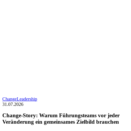
Change-
Change
Leadership
Story:
31.07.2026
Warum
Führungsteams
Change-Story: Warum Führungsteams vor jeder
vor
Veränderung ein gemeinsames Zielbild brauchen
jeder
Veränderung