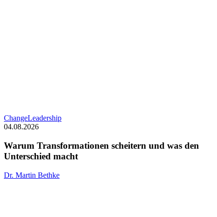
Warum
Change
Leadership
Transformationen
04.08.2026
scheitern
und
Warum Transformationen scheitern und was den
was
Unterschied macht
den
Unterschied
Dr. Martin Bethke
macht