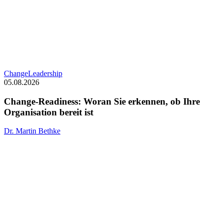
Change-
Change
Leadership
Readiness:
05.08.2026
Woran
Sie
Change-Readiness: Woran Sie erkennen, ob Ihre
erkennen,
Organisation bereit ist
ob
Ihre
Dr. Martin Bethke
Organisation
bereit
ist