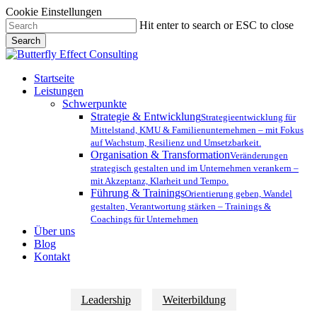
Cookie Einstellungen
Skip
Hit enter to search or ESC to close
to
Search
main
Close
content
Search
Menu
Startseite
Leistungen
Schwerpunkte
Strategie & Entwicklung
Strategieentwicklung für
Mittelstand, KMU & Familienunternehmen – mit Fokus
auf Wachstum, Resilienz und Umsetzbarkeit.
Organisation & Transformation
Veränderungen
strategisch gestalten und im Unternehmen verankern –
mit Akzeptanz, Klarheit und Tempo.
Führung & Trainings
Orientierung geben, Wandel
gestalten, Verantwortung stärken – Trainings &
Coachings für Unternehmen
Über uns
Blog
Kontakt
Leadership
Weiterbildung