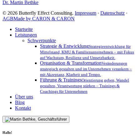
Dr. Martin Bethke
ein
gemeinsames
© 2026 Butterfly Effect Consulting.
Impressum
·
Datenschutz
·
Zielbild
AGB
Made by CARON & CARON
brauchen
Close
Startseite
Menu
Leistungen
Schwerpunkte
Strategie & Entwicklung
Strategieentwicklung für
Mittelstand, KMU & Familienunternehmen – mit Fokus
auf Wachstum, Resilienz und Umsetzbarkeit.
Organisation & Transformation
Veränderungen
strategisch gestalten und im Unternehmen verankern –
mit Akzeptanz, Klarheit und Tempo.
Führung & Trainings
Orientierung geben, Wandel
gestalten, Verantwortung stärken – Trainings &
Coachings für Unternehmen
Über uns
Blog
Kontakt
Hallo!