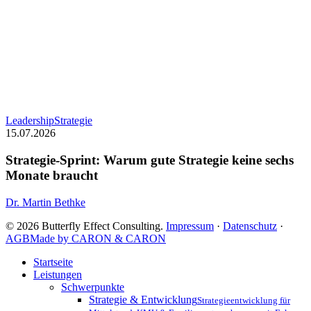
Strategie-
Leadership
Strategie
Sprint:
15.07.2026
Warum
gute
Strategie-Sprint: Warum gute Strategie keine sechs
Strategie
Monate braucht
keine
sechs
Dr. Martin Bethke
Monate
braucht
© 2026 Butterfly Effect Consulting.
Impressum
·
Datenschutz
·
AGB
Made by CARON & CARON
Close
Startseite
Menu
Leistungen
Schwerpunkte
Strategie & Entwicklung
Strategieentwicklung für