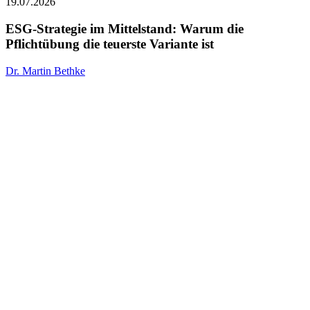
Strategie
19.07.2026
im
Mittelstand:
ESG-Strategie im Mittelstand: Warum die
Warum
Pflichtübung die teuerste Variante ist
die
Pflichtübung
Dr. Martin Bethke
die
teuerste
Variante
ist