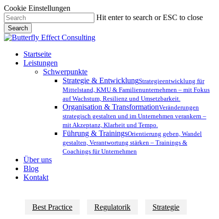
Cookie Einstellungen
Skip
Hit enter to search or ESC to close
to
Search
main
Close
content
Search
Menu
Startseite
Leistungen
Schwerpunkte
Strategie & Entwicklung
Strategieentwicklung für
Mittelstand, KMU & Familienunternehmen – mit Fokus
auf Wachstum, Resilienz und Umsetzbarkeit.
Organisation & Transformation
Veränderungen
strategisch gestalten und im Unternehmen verankern –
mit Akzeptanz, Klarheit und Tempo.
Führung & Trainings
Orientierung geben, Wandel
gestalten, Verantwortung stärken – Trainings &
Coachings für Unternehmen
Über uns
Blog
Kontakt
Best Practice
Regulatorik
Strategie