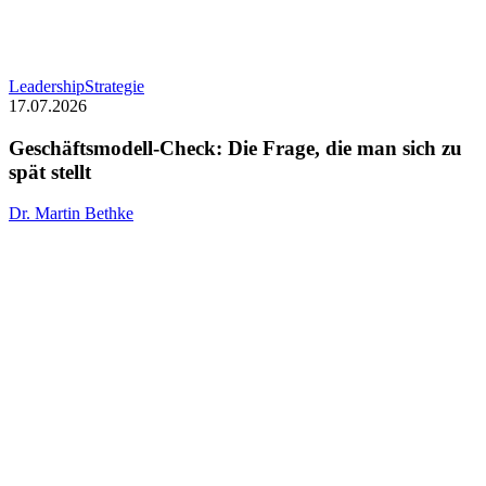
Geschäftsmodell-
Leadership
Strategie
Check:
17.07.2026
Die
Frage,
Geschäftsmodell-Check: Die Frage, die man sich zu
die
spät stellt
man
sich
Dr. Martin Bethke
zu
spät
stellt