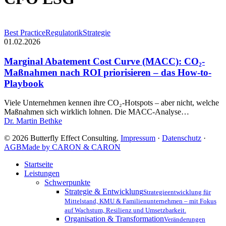
Marginal
Best Practice
Regulatorik
Strategie
Abatement
01.02.2026
Cost
Curve
Marginal Abatement Cost Curve (MACC): CO₂-
(MACC):
Maßnahmen nach ROI priorisieren – das How-to-
CO₂-
Playbook
Maßnahmen
nach
Viele Unternehmen kennen ihre CO₂-Hotspots – aber nicht, welche
ROI
Maßnahmen sich wirklich lohnen. Die MACC-Analyse…
priorisieren
Dr. Martin Bethke
–
das
© 2026 Butterfly Effect Consulting.
Impressum
·
Datenschutz
·
How-
AGB
Made by CARON & CARON
to-
Playbook
Close
Startseite
Menu
Leistungen
Schwerpunkte
Strategie & Entwicklung
Strategieentwicklung für
Mittelstand, KMU & Familienunternehmen – mit Fokus
auf Wachstum, Resilienz und Umsetzbarkeit.
Organisation & Transformation
Veränderungen