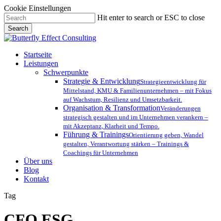
Cookie Einstellungen
Skip
Hit enter to search or ESC to close
to
Search
main
Close
content
Search
Menu
Startseite
Leistungen
Schwerpunkte
Strategie & Entwicklung
Strategieentwicklung für
Mittelstand, KMU & Familienunternehmen – mit Fokus
auf Wachstum, Resilienz und Umsetzbarkeit.
Organisation & Transformation
Veränderungen
strategisch gestalten und im Unternehmen verankern –
mit Akzeptanz, Klarheit und Tempo.
Führung & Trainings
Orientierung geben, Wandel
gestalten, Verantwortung stärken – Trainings &
Coachings für Unternehmen
Über uns
Blog
Kontakt
Tag
CFO ESG