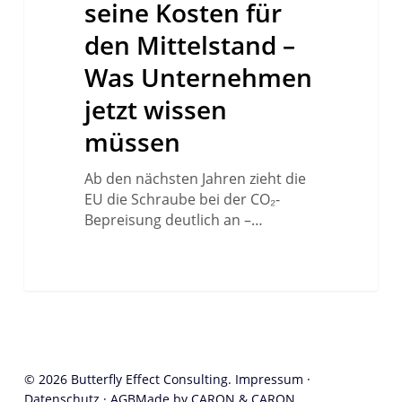
seine Kosten für
für
den
den Mittelstand –
Mittelstand
Was Unternehmen
–
Was
jetzt wissen
Unternehmen
müssen
jetzt
wissen
Ab den nächsten Jahren zieht die
müssen
EU die Schraube bei der CO₂-
Bepreisung deutlich an –…
© 2026 Butterfly Effect Consulting.
Impressum
·
Datenschutz
·
AGB
Made by CARON & CARON