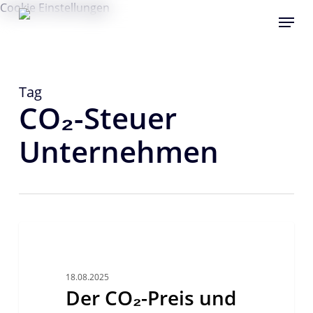
Skip
Cookie Einstellungen
Menu
to
main
content
Tag
CO₂-Steuer
Unternehmen
Der
CO₂-
REGULATORIK
Preis
und
18.08.2025
Der CO₂-Preis und
seine
Kosten