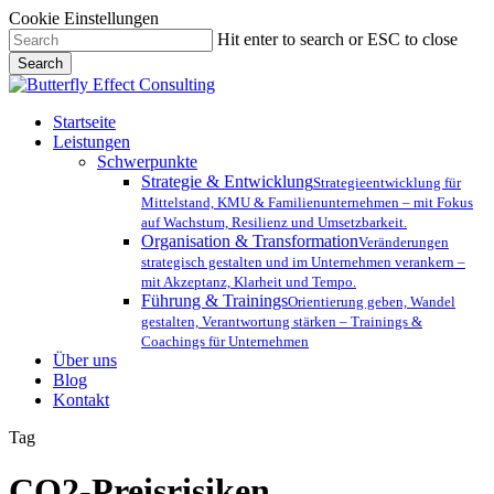
Cookie Einstellungen
Skip
Hit enter to search or ESC to close
to
Search
main
Close
content
Search
Menu
Startseite
Leistungen
Schwerpunkte
Strategie & Entwicklung
Strategieentwicklung für
Mittelstand, KMU & Familienunternehmen – mit Fokus
auf Wachstum, Resilienz und Umsetzbarkeit.
Organisation & Transformation
Veränderungen
strategisch gestalten und im Unternehmen verankern –
mit Akzeptanz, Klarheit und Tempo.
Führung & Trainings
Orientierung geben, Wandel
gestalten, Verantwortung stärken – Trainings &
Coachings für Unternehmen
Über uns
Blog
Kontakt
Tag
CO2-Preisrisiken