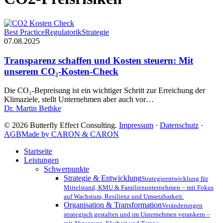
Transparenz
Best Practice
Regulatorik
Strategie
schaffen
07.08.2025
und
Kosten
Transparenz schaffen und Kosten steuern: Mit
steuern:
unserem CO₂-Kosten-Check
Mit
unserem
Die CO₂-Bepreisung ist ein wichtiger Schritt zur Erreichung der
CO₂-
Klimaziele, stellt Unternehmen aber auch vor…
Kosten-
Dr. Martin Bethke
Check
© 2026 Butterfly Effect Consulting.
Impressum
·
Datenschutz
·
AGB
Made by CARON & CARON
Close
Startseite
Menu
Leistungen
Schwerpunkte
Strategie & Entwicklung
Strategieentwicklung für
Mittelstand, KMU & Familienunternehmen – mit Fokus
auf Wachstum, Resilienz und Umsetzbarkeit.
Organisation & Transformation
Veränderungen
strategisch gestalten und im Unternehmen verankern –