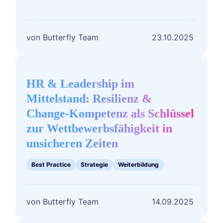
Butterfly Team
23.10.2025
HR
&
Leadership
HR & Leadership im
im
Mittelstand: Resilienz &
Mittelstand:
Change-Kompetenz als Schlüssel
Resilienz
zur Wettbewerbsfähigkeit in
&
Change-
unsicheren Zeiten
Kompetenz
als
Best Practice
Strategie
Weiterbildung
Schlüssel
zur
Wettbewerbsfähigkeit
Butterfly Team
14.09.2025
in
unsicheren