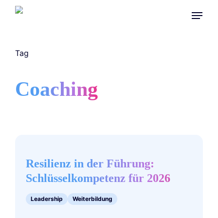
Skip
Menu
to
main
content
Tag
Coaching
Resilienz
in
der
Resilienz in der Führung:
Führung:
Schlüsselkompetenz für 2026
Schlüsselkompetenz
für
Leadership
Weiterbildung
2026