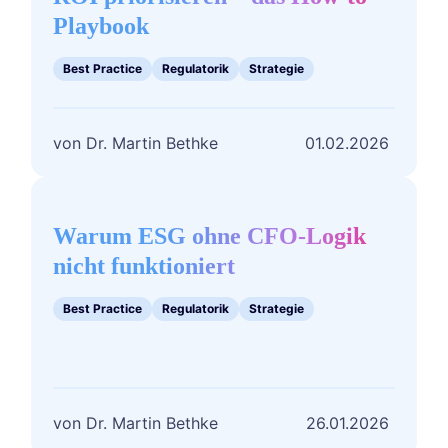
CO₂-
Playbook
Maßnahmen
nach
ROI
Best Practice
Regulatorik
Strategie
priorisieren
–
das
Dr. Martin Bethke
01.02.2026
How-
to-
Warum
Playbook
ESG
ohne
Warum ESG ohne CFO-Logik
CFO-
nicht funktioniert
Logik
nicht
Best Practice
Regulatorik
Strategie
funktioniert
Dr. Martin Bethke
26.01.2026