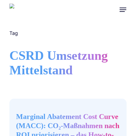
Skip
Menu
to
main
content
Tag
CSRD Umsetzung
Mittelstand
Marginal
Abatement
Cost
Marginal Abatement Cost Curve
Curve
(MACC): CO₂-Maßnahmen nach
(MACC):
ROI priorisieren – das How-to-