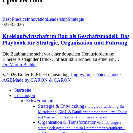
Kreislaufwirtschaft
Best Practice
Innovation
Leadership
Strategie
im
02.03.2026
Bau
als
Kreislaufwirtschaft im Bau als Geschäftsmodell: Das
Geschäftsmodell:
Playbook für Strategie, Organisation und Führung
Das
Playbook
Die Baubranche steht vor einer doppelten Herausforderung:
für
Einerseits steigt der Druck, Infrastruktur schnell zu erneuern…
Strategie,
Dr. Martin Bethke
Organisation
und
© 2026 Butterfly Effect Consulting.
Impressum
·
Datenschutz
·
Führung
AGB
Made by CARON & CARON
Close
Startseite
Menu
Leistungen
Schwerpunkte
Strategie & Entwicklung
Strategieentwicklung für
Mittelstand, KMU & Familienunternehmen – mit Fokus
auf Wachstum, Resilienz und Umsetzbarkeit.
Organisation & Transformation
Veränderungen
strategisch gestalten und im Unternehmen verankern –