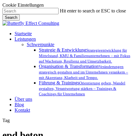
Cookie Einstellungen
Skip
Hit enter to search or ESC to close
to
Search
main
Close
content
Search
Menu
Startseite
Leistungen
Schwerpunkte
Strategie & Entwicklung
Strategieentwicklung für
Mittelstand, KMU & Familienunternehmen – mit Fokus
auf Wachstum, Resilienz und Umsetzbarkeit.
Organisation & Transformation
Veränderungen
strategisch gestalten und im Unternehmen verankern –
mit Akzeptanz, Klarheit und Tempo.
Führung & Trainings
Orientierung geben, Wandel
gestalten, Verantwortung stärken – Trainings &
Coachings für Unternehmen
Über uns
Blog
Kontakt
Tag
epd beton