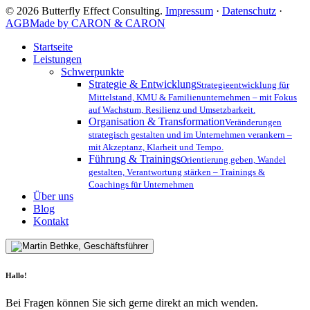
Entscheidungen
© 2026 Butterfly Effect Consulting.
Impressum
·
Datenschutz
·
AGB
Made by CARON & CARON
Close
Startseite
Menu
Leistungen
Schwerpunkte
Strategie & Entwicklung
Strategieentwicklung für
Mittelstand, KMU & Familienunternehmen – mit Fokus
auf Wachstum, Resilienz und Umsetzbarkeit.
Organisation & Transformation
Veränderungen
strategisch gestalten und im Unternehmen verankern –
mit Akzeptanz, Klarheit und Tempo.
Führung & Trainings
Orientierung geben, Wandel
gestalten, Verantwortung stärken – Trainings &
Coachings für Unternehmen
Über uns
Blog
Kontakt
Hallo!
Bei Fragen können Sie sich gerne direkt an mich wenden.