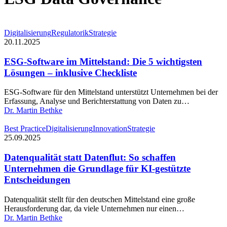
ESG-
Digitalisierung
Regulatorik
Strategie
Software
20.11.2025
im
Mittelstand:
ESG-Software im Mittelstand: Die 5 wichtigsten
Die
Lösungen – inklusive Checkliste
5
wichtigsten
ESG-Software für den Mittelstand unterstützt Unternehmen bei der
Lösungen
Erfassung, Analyse und Berichterstattung von Daten zu…
–
Dr. Martin Bethke
inklusive
Checkliste
Datenqualität
Best Practice
Digitalisierung
Innovation
Strategie
statt
25.09.2025
Datenflut:
So
Datenqualität statt Datenflut: So schaffen
schaffen
Unternehmen die Grundlage für KI-gestützte
Unternehmen
Entscheidungen
die
Grundlage
Datenqualität stellt für den deutschen Mittelstand eine große
für
Herausforderung dar, da viele Unternehmen nur einen…
KI-
Dr. Martin Bethke
gestützte