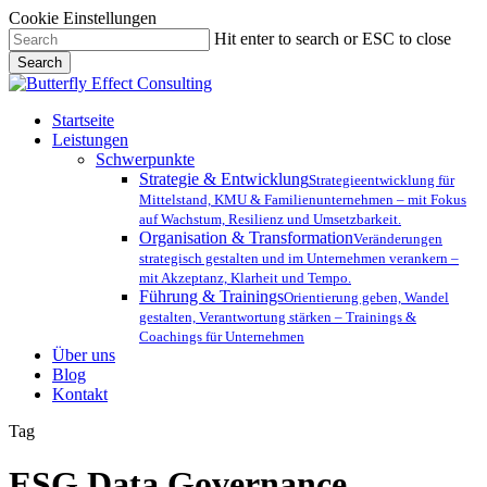
Cookie Einstellungen
Skip
Hit enter to search or ESC to close
to
Search
main
Close
content
Search
Menu
Startseite
Leistungen
Schwerpunkte
Strategie & Entwicklung
Strategieentwicklung für
Mittelstand, KMU & Familienunternehmen – mit Fokus
auf Wachstum, Resilienz und Umsetzbarkeit.
Organisation & Transformation
Veränderungen
strategisch gestalten und im Unternehmen verankern –
mit Akzeptanz, Klarheit und Tempo.
Führung & Trainings
Orientierung geben, Wandel
gestalten, Verantwortung stärken – Trainings &
Coachings für Unternehmen
Über uns
Blog
Kontakt
Tag
ESG Data Governance