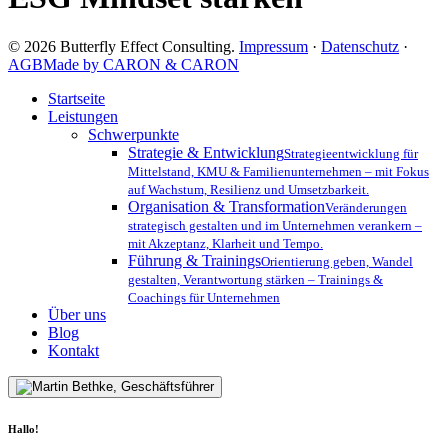
© 2026 Butterfly Effect Consulting.
Impressum
·
Datenschutz
·
AGB
Made by CARON & CARON
Close
Startseite
Menu
Leistungen
Schwerpunkte
Strategie & Entwicklung
Strategieentwicklung für
Mittelstand, KMU & Familienunternehmen – mit Fokus
auf Wachstum, Resilienz und Umsetzbarkeit.
Organisation & Transformation
Veränderungen
strategisch gestalten und im Unternehmen verankern –
mit Akzeptanz, Klarheit und Tempo.
Führung & Trainings
Orientierung geben, Wandel
gestalten, Verantwortung stärken – Trainings &
Coachings für Unternehmen
Über uns
Blog
Kontakt
Hallo!