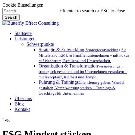
Cookie Einstellungen
Skip
Hit enter to search or ESC to close
to
Search
main
Close
content
Search
Menu
Startseite
Leistungen
Schwerpunkte
Strategie & Entwicklung
Strategieentwicklung für
Mittelstand, KMU & Familienunternehmen – mit Fokus
auf Wachstum, Resilienz und Umsetzbarkeit.
Organisation & Transformation
Veränderungen
strategisch gestalten und im Unternehmen verankern –
mit Akzeptanz, Klarheit und Tempo.
Führung & Trainings
Orientierung geben, Wandel
gestalten, Verantwortung stärken – Trainings &
Coachings für Unternehmen
Über uns
Blog
Kontakt
Tag
ESG Mindset stärken