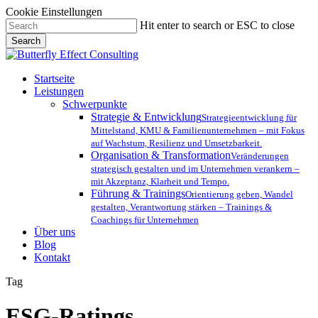
Cookie Einstellungen
Skip
Hit enter to search or ESC to close
to
Search
main
Close
content
Search
Menu
Startseite
Leistungen
Schwerpunkte
Strategie & Entwicklung
Strategieentwicklung für
Mittelstand, KMU & Familienunternehmen – mit Fokus
auf Wachstum, Resilienz und Umsetzbarkeit.
Organisation & Transformation
Veränderungen
strategisch gestalten und im Unternehmen verankern –
mit Akzeptanz, Klarheit und Tempo.
Führung & Trainings
Orientierung geben, Wandel
gestalten, Verantwortung stärken – Trainings &
Coachings für Unternehmen
Über uns
Blog
Kontakt
Tag
ESG-Ratings