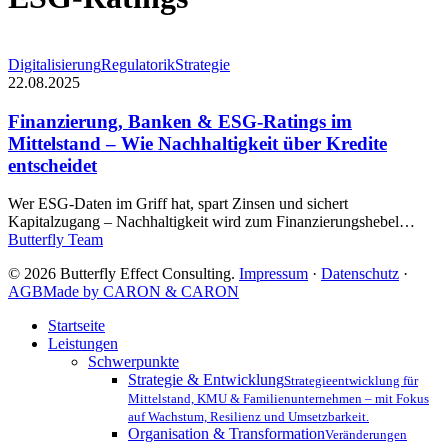
Finanzierung,
Digitalisierung
Regulatorik
Strategie
Banken
22.08.2025
&
ESG-
Finanzierung, Banken & ESG-Ratings im
Ratings
Mittelstand – Wie Nachhaltigkeit über Kredite
im
entscheidet
Mittelstand
–
Wer ESG-Daten im Griff hat, spart Zinsen und sichert
Wie
Kapitalzugang – Nachhaltigkeit wird zum Finanzierungshebel…
Nachhaltigkeit
Butterfly Team
über
Kredite
© 2026 Butterfly Effect Consulting.
Impressum
·
Datenschutz
·
entscheidet
AGB
Made by CARON & CARON
Close
Startseite
Menu
Leistungen
Schwerpunkte
Strategie & Entwicklung
Strategieentwicklung für
Mittelstand, KMU & Familienunternehmen – mit Fokus
auf Wachstum, Resilienz und Umsetzbarkeit.
Organisation & Transformation
Veränderungen