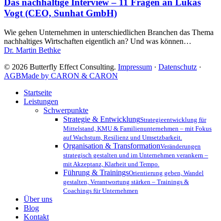
–
Das nachhaltige Interview – 11 Fragen an Lukas
11
Vogt (CEO, Sunhat GmbH)
Fragen
an
Wie gehen Unternehmen in unterschiedlichen Branchen das Thema
Lukas
nachhaltiges Wirtschaften eigentlich an? Und was können…
Vogt
Dr. Martin Bethke
(CEO,
Sunhat
© 2026 Butterfly Effect Consulting.
Impressum
·
Datenschutz
·
GmbH)
AGB
Made by CARON & CARON
Close
Startseite
Menu
Leistungen
Schwerpunkte
Strategie & Entwicklung
Strategieentwicklung für
Mittelstand, KMU & Familienunternehmen – mit Fokus
auf Wachstum, Resilienz und Umsetzbarkeit.
Organisation & Transformation
Veränderungen
strategisch gestalten und im Unternehmen verankern –
mit Akzeptanz, Klarheit und Tempo.
Führung & Trainings
Orientierung geben, Wandel
gestalten, Verantwortung stärken – Trainings &
Coachings für Unternehmen
Über uns
Blog
Kontakt