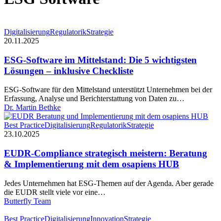
ESG-
Digitalisierung
Regulatorik
Strategie
Software
20.11.2025
im
Mittelstand:
ESG-Software im Mittelstand: Die 5 wichtigsten
Die
Lösungen – inklusive Checkliste
5
wichtigsten
ESG-Software für den Mittelstand unterstützt Unternehmen bei der
Lösungen
Erfassung, Analyse und Berichterstattung von Daten zu…
–
Dr. Martin Bethke
inklusive
Checkliste
EUDR-
Best Practice
Digitalisierung
Regulatorik
Strategie
Compliance
23.10.2025
strategisch
meistern:
EUDR-Compliance strategisch meistern: Beratung
Beratung
& Implementierung mit dem osapiens HUB
&
Implementierung
Jedes Unternehmen hat ESG-Themen auf der Agenda. Aber gerade
mit
die EUDR stellt viele vor eine…
dem
Butterfly Team
osapiens
HUB
Datenqualität
Best Practice
Digitalisierung
Innovation
Strategie