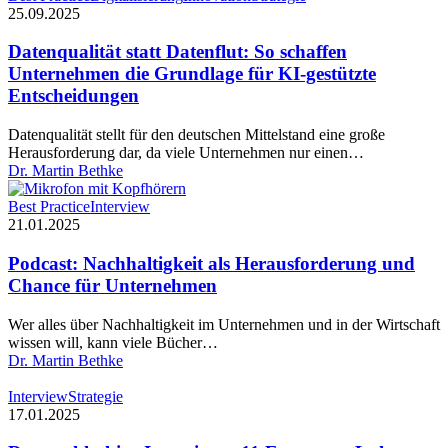
statt
25.09.2025
Datenflut:
So
Datenqualität statt Datenflut: So schaffen
schaffen
Unternehmen die Grundlage für KI-gestützte
Unternehmen
Entscheidungen
die
Grundlage
Datenqualität stellt für den deutschen Mittelstand eine große
für
Herausforderung dar, da viele Unternehmen nur einen…
KI-
Dr. Martin Bethke
gestützte
Entscheidungen
Podcast:
Best Practice
Interview
Nachhaltigkeit
21.01.2025
als
Herausforderung
Podcast: Nachhaltigkeit als Herausforderung und
und
Chance für Unternehmen
Chance
für
Wer alles über Nachhaltigkeit im Unternehmen und in der Wirtschaft
Unternehmen
wissen will, kann viele Bücher…
Dr. Martin Bethke
Das
Interview
Strategie
nachhaltige
17.01.2025
Interview