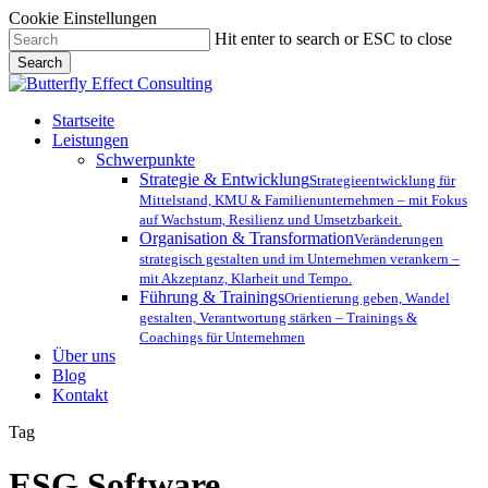
Cookie Einstellungen
Skip
Hit enter to search or ESC to close
to
Search
main
Close
content
Search
Menu
Startseite
Leistungen
Schwerpunkte
Strategie & Entwicklung
Strategieentwicklung für
Mittelstand, KMU & Familienunternehmen – mit Fokus
auf Wachstum, Resilienz und Umsetzbarkeit.
Organisation & Transformation
Veränderungen
strategisch gestalten und im Unternehmen verankern –
mit Akzeptanz, Klarheit und Tempo.
Führung & Trainings
Orientierung geben, Wandel
gestalten, Verantwortung stärken – Trainings &
Coachings für Unternehmen
Über uns
Blog
Kontakt
Tag
ESG Software