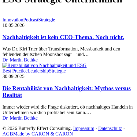
Nachhaltigkeit
Innovation
Podcast
Strategie
ist
10.05.2026
kein
CEO-
Nachhaltigkeit ist kein CEO-Thema. Noch nicht.
Thema.
Noch
Was Dr. Kiri Trier über Transformation, Messbarkeit und den
nicht.
fehlenden deutschen Moonshot sagt – und…
Dr. Martin Bethke
Die
Best Practice
Leadership
Strategie
Rentabilität
30.09.2025
von
Nachhaltigkeit:
Die Rentabilität von Nachhaltigkeit: Mythos versus
Mythos
Realität
versus
Realität
Immer wieder wird die Frage diskutiert, ob nachhaltiges Handeln in
Unternehmen wirklich profitabel sein kann.…
Dr. Martin Bethke
© 2026 Butterfly Effect Consulting.
Impressum
·
Datenschutz
·
AGB
Made by CARON & CARON