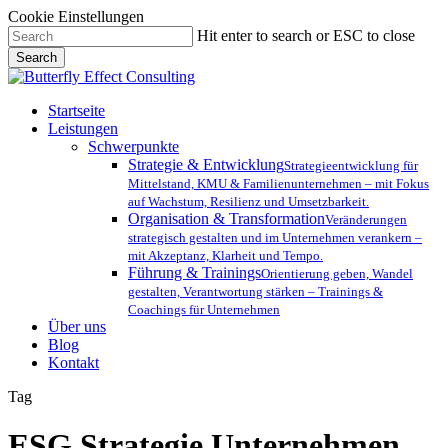
Cookie Einstellungen
Skip
Hit enter to search or ESC to close
to
Search
main
Close
content
Search
Menu
Startseite
Leistungen
Schwerpunkte
Strategie & Entwicklung
Strategieentwicklung für
Mittelstand, KMU & Familienunternehmen – mit Fokus
auf Wachstum, Resilienz und Umsetzbarkeit.
Organisation & Transformation
Veränderungen
strategisch gestalten und im Unternehmen verankern –
mit Akzeptanz, Klarheit und Tempo.
Führung & Trainings
Orientierung geben, Wandel
gestalten, Verantwortung stärken – Trainings &
Coachings für Unternehmen
Über uns
Blog
Kontakt
Tag
ESG Strategie Unternehmen