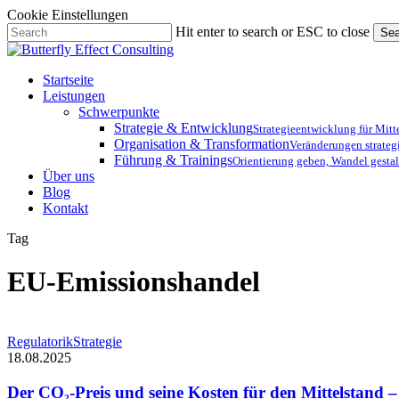
Cookie Einstellungen
Skip
Hit enter to search or ESC to close
Sea
to
Close
main
Search
content
Menu
Startseite
Leistungen
Schwerpunkte
Strategie & Entwicklung
Strategieentwicklung für Mit
Organisation & Transformation
Veränderungen strateg
Führung & Trainings
Orientierung geben, Wandel gestal
Über uns
Blog
Kontakt
Tag
EU-Emissionshandel
Der
Regulatorik
Strategie
CO₂-
18.08.2025
Preis
und
Der CO₂-Preis und seine Kosten für den Mittelstand 