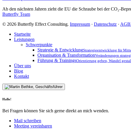
seine
Kosten
Ab den nächsten Jahren zieht die EU die Schraube bei der CO₂-Bepr
für
Butterfly Team
den
Mittelstand
© 2026 Butterfly Effect Consulting.
Impressum
·
Datenschutz
·
AGB
–
Was
Close
Startseite
Unternehmen
Menu
Leistungen
jetzt
Schwerpunkte
wissen
Strategie & Entwicklung
Strategieentwicklung für Mit
müssen
Organisation & Transformation
Veränderungen strateg
Führung & Trainings
Orientierung geben, Wandel gestal
Über uns
Blog
Kontakt
Hallo!
Bei Fragen können Sie sich gerne direkt an mich wenden.
Mail schreiben
Meeting vereinbaren