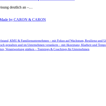
eisung deutlich an –…
Made by CARON & CARON
telstand, KMU & Familienunternehmen – mit Fokus auf Wachstum, Resilienz und U
isch gestalten und im Unternehmen verankern – mit Akzeptanz, Klarheit und Temp
ten, Verantwortung stärken – Trainings & Coachings für Unternehmen