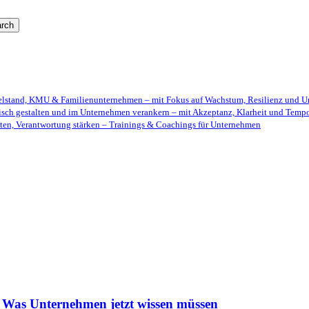
rch
telstand, KMU & Familienunternehmen – mit Fokus auf Wachstum, Resilienz und U
isch gestalten und im Unternehmen verankern – mit Akzeptanz, Klarheit und Temp
ten, Verantwortung stärken – Trainings & Coachings für Unternehmen
– Was Unternehmen jetzt wissen müssen