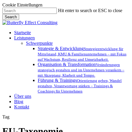
Cookie Einstellungen
Skip
Hit enter to search or ESC to close
to
Search
main
Close
content
Search
Menu
Startseite
Leistungen
Schwerpunkte
Strategie & Entwicklung
Strategieentwicklung für
Mittelstand, KMU & Familienunternehmen – mit Fokus
auf Wachstum, Resilienz und Umsetzbarkeit.
Organisation & Transformation
Veränderungen
strategisch gestalten und im Unternehmen verankern –
mit Akzeptanz, Klarheit und Tempo.
Führung & Trainings
Orientierung geben, Wandel
gestalten, Verantwortung stärken – Trainings &
Coachings für Unternehmen
Über uns
Blog
Kontakt
Tag
EU-Taxonomie