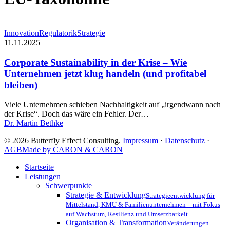
Corporate
Innovation
Regulatorik
Strategie
Sustainability
11.11.2025
in
der
Corporate Sustainability in der Krise – Wie
Krise
Unternehmen jetzt klug handeln (und profitabel
–
bleiben)
Wie
Unternehmen
Viele Unternehmen schieben Nachhaltigkeit auf „irgendwann nach
jetzt
der Krise“. Doch das wäre ein Fehler. Der…
klug
Dr. Martin Bethke
handeln
(und
© 2026 Butterfly Effect Consulting.
Impressum
·
Datenschutz
·
profitabel
AGB
Made by CARON & CARON
bleiben)
Close
Startseite
Menu
Leistungen
Schwerpunkte
Strategie & Entwicklung
Strategieentwicklung für
Mittelstand, KMU & Familienunternehmen – mit Fokus
auf Wachstum, Resilienz und Umsetzbarkeit.
Organisation & Transformation
Veränderungen