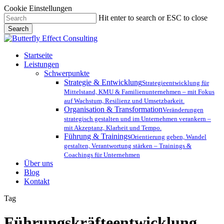
Cookie Einstellungen
Skip
Hit enter to search or ESC to close
to
Search
main
Close
content
Search
Menu
Startseite
Leistungen
Schwerpunkte
Strategie & Entwicklung
Strategieentwicklung für
Mittelstand, KMU & Familienunternehmen – mit Fokus
auf Wachstum, Resilienz und Umsetzbarkeit.
Organisation & Transformation
Veränderungen
strategisch gestalten und im Unternehmen verankern –
mit Akzeptanz, Klarheit und Tempo.
Führung & Trainings
Orientierung geben, Wandel
gestalten, Verantwortung stärken – Trainings &
Coachings für Unternehmen
Über uns
Blog
Kontakt
Tag
Führungskräfteentwicklung