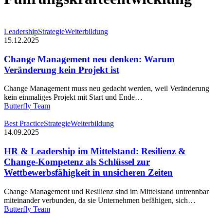
Change
Leadership
Strategie
Weiterbildung
Management
15.12.2025
neu
denken:
Change Management neu denken: Warum
Warum
Veränderung kein Projekt ist
Veränderung
kein
Change Management muss neu gedacht werden, weil Veränderung
Projekt
kein einmaliges Projekt mit Start und Ende…
ist
Butterfly Team
HR
Best Practice
Strategie
Weiterbildung
&
14.09.2025
Leadership
im
HR & Leadership im Mittelstand: Resilienz &
Mittelstand:
Change-Kompetenz als Schlüssel zur
Resilienz
Wettbewerbsfähigkeit in unsicheren Zeiten
&
Change-
Change Management und Resilienz sind im Mittelstand untrennbar
Kompetenz
miteinander verbunden, da sie Unternehmen befähigen, sich…
als
Butterfly Team
Schlüssel