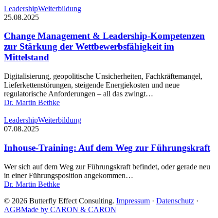
zur
Change
Leadership
Weiterbildung
Wettbewerbsfähigkeit
Management
25.08.2025
in
&
unsicheren
Leadership-
Change Management & Leadership-Kompetenzen
Zeiten
Kompetenzen
zur Stärkung der Wettbewerbsfähigkeit im
zur
Mittelstand
Stärkung
der
Digitalisierung, geopolitische Unsicherheiten, Fachkräftemangel,
Wettbewerbsfähigkeit
Lieferkettenstörungen, steigende Energiekosten und neue
im
regulatorische Anforderungen – all das zwingt…
Mittelstand
Dr. Martin Bethke
Inhouse-
Leadership
Weiterbildung
Training:
07.08.2025
Auf
dem
Inhouse-Training: Auf dem Weg zur Führungskraft
Weg
zur
Wer sich auf dem Weg zur Führungskraft befindet, oder gerade neu
Führungskraft
in einer Führungsposition angekommen…
Dr. Martin Bethke
© 2026 Butterfly Effect Consulting.
Impressum
·
Datenschutz
·
AGB
Made by CARON & CARON