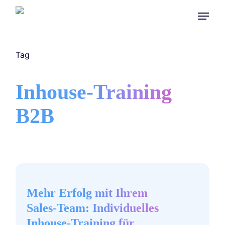
Skip
Menu
to
main
content
Tag
Inhouse-Training
B2B
Mehr
Erfolg
mit
Mehr Erfolg mit Ihrem
Ihrem
Sales‑Team: Individuelles
Sales‑Team:
Inhouse‑Training für