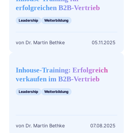
Individuelles
erfolgreichen B2B‑Vertrieb
Inhouse‑Training
für
erfolgreichen
Leadership
Weiterbildung
B2B‑Vertrieb
Dr. Martin Bethke
05.11.2025
Inhouse-
Training:
Erfolgreich
Inhouse-Training: Erfolgreich
verkaufen
verkaufen im B2B-Vertrieb
im
B2B-
Leadership
Weiterbildung
Vertrieb
Dr. Martin Bethke
07.08.2025