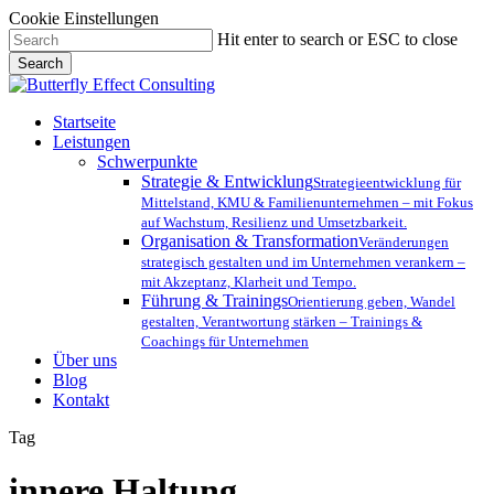
Cookie Einstellungen
Skip
Hit enter to search or ESC to close
to
Search
main
Close
content
Search
Menu
Startseite
Leistungen
Schwerpunkte
Strategie & Entwicklung
Strategieentwicklung für
Mittelstand, KMU & Familienunternehmen – mit Fokus
auf Wachstum, Resilienz und Umsetzbarkeit.
Organisation & Transformation
Veränderungen
strategisch gestalten und im Unternehmen verankern –
mit Akzeptanz, Klarheit und Tempo.
Führung & Trainings
Orientierung geben, Wandel
gestalten, Verantwortung stärken – Trainings &
Coachings für Unternehmen
Über uns
Blog
Kontakt
Tag
innere Haltung