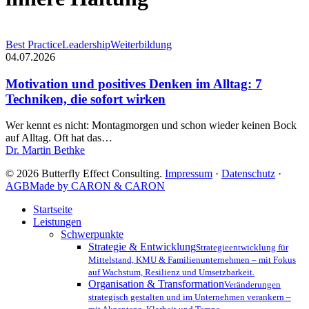
Motivation
Best Practice
Leadership
Weiterbildung
und
04.07.2026
positives
Denken
Motivation und positives Denken im Alltag: 7
im
Techniken, die sofort wirken
Alltag:
7
Wer kennt es nicht: Montagmorgen und schon wieder keinen Bock
Techniken,
auf Alltag. Oft hat das…
die
Dr. Martin Bethke
sofort
wirken
© 2026 Butterfly Effect Consulting.
Impressum
·
Datenschutz
·
AGB
Made by CARON & CARON
Close
Startseite
Menu
Leistungen
Schwerpunkte
Strategie & Entwicklung
Strategieentwicklung für
Mittelstand, KMU & Familienunternehmen – mit Fokus
auf Wachstum, Resilienz und Umsetzbarkeit.
Organisation & Transformation
Veränderungen
strategisch gestalten und im Unternehmen verankern –