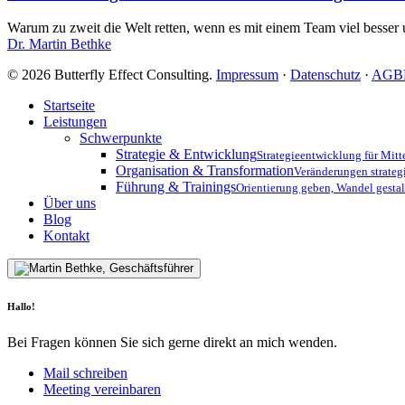
Anforderungen
der
Warum zu zweit die Welt retten, wenn es mit einem Team viel besser
Regulatorik
Dr. Martin Bethke
besser
im
© 2026 Butterfly Effect Consulting.
Impressum
·
Datenschutz
·
AGB
Griff
haben
Close
Startseite
Menu
Leistungen
Schwerpunkte
Strategie & Entwicklung
Strategieentwicklung für Mit
Organisation & Transformation
Veränderungen strateg
Führung & Trainings
Orientierung geben, Wandel gestal
Über uns
Blog
Kontakt
Hallo!
Bei Fragen können Sie sich gerne direkt an mich wenden.
Mail schreiben
Meeting vereinbaren