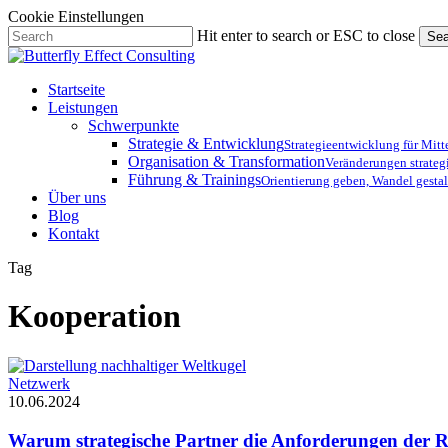
Cookie Einstellungen
Skip
Hit enter to search or ESC to close
Sea
to
Close
main
Search
content
Menu
Startseite
Leistungen
Schwerpunkte
Strategie & Entwicklung
Strategieentwicklung für Mit
Organisation & Transformation
Veränderungen strateg
Führung & Trainings
Orientierung geben, Wandel gestal
Über uns
Blog
Kontakt
Tag
Kooperation
Warum
Netzwerk
strategische
10.06.2024
Partner
die
Warum strategische Partner die Anforderungen der Re