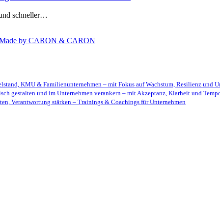
 und schneller…
Made by CARON & CARON
telstand, KMU & Familienunternehmen – mit Fokus auf Wachstum, Resilienz und U
isch gestalten und im Unternehmen verankern – mit Akzeptanz, Klarheit und Temp
ten, Verantwortung stärken – Trainings & Coachings für Unternehmen