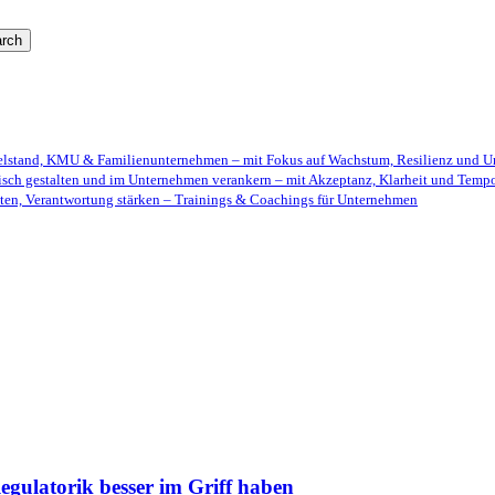
rch
telstand, KMU & Familienunternehmen – mit Fokus auf Wachstum, Resilienz und U
isch gestalten und im Unternehmen verankern – mit Akzeptanz, Klarheit und Temp
ten, Verantwortung stärken – Trainings & Coachings für Unternehmen
gulatorik besser im Griff haben