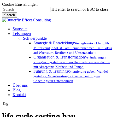
Cookie Einstellungen
Skip
Hit enter to search or ESC to close
to
Search
main
Close
content
Search
Menu
Startseite
Leistungen
Schwerpunkte
Strategie & Entwicklung
Strategieentwicklung für
Mittelstand, KMU & Familienunternehmen – mit Fokus
auf Wachstum, Resilienz und Umsetzbarkeit.
Organisation & Transformation
Veränderungen
strategisch gestalten und im Unternehmen verankern –
mit Akzeptanz, Klarheit und Tempo.
Führung & Trainings
Orientierung geben, Wandel
gestalten, Verantwortung stärken – Trainings &
Coachings für Unternehmen
Über uns
Blog
Kontakt
Tag
life cycle costing bau