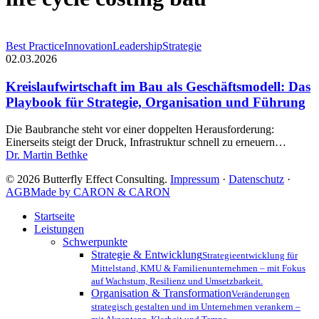
Kreislaufwirtschaft
Best Practice
Innovation
Leadership
Strategie
im
02.03.2026
Bau
als
Kreislaufwirtschaft im Bau als Geschäftsmodell: Das
Geschäftsmodell:
Playbook für Strategie, Organisation und Führung
Das
Playbook
Die Baubranche steht vor einer doppelten Herausforderung:
für
Einerseits steigt der Druck, Infrastruktur schnell zu erneuern…
Strategie,
Dr. Martin Bethke
Organisation
und
© 2026 Butterfly Effect Consulting.
Impressum
·
Datenschutz
·
Führung
AGB
Made by CARON & CARON
Close
Startseite
Menu
Leistungen
Schwerpunkte
Strategie & Entwicklung
Strategieentwicklung für
Mittelstand, KMU & Familienunternehmen – mit Fokus
auf Wachstum, Resilienz und Umsetzbarkeit.
Organisation & Transformation
Veränderungen
strategisch gestalten und im Unternehmen verankern –