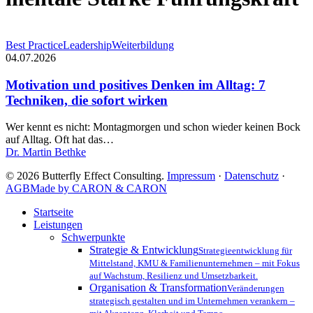
Motivation
Best Practice
Leadership
Weiterbildung
und
04.07.2026
positives
Denken
Motivation und positives Denken im Alltag: 7
im
Techniken, die sofort wirken
Alltag:
7
Wer kennt es nicht: Montagmorgen und schon wieder keinen Bock
Techniken,
auf Alltag. Oft hat das…
die
Dr. Martin Bethke
sofort
wirken
© 2026 Butterfly Effect Consulting.
Impressum
·
Datenschutz
·
AGB
Made by CARON & CARON
Close
Startseite
Menu
Leistungen
Schwerpunkte
Strategie & Entwicklung
Strategieentwicklung für
Mittelstand, KMU & Familienunternehmen – mit Fokus
auf Wachstum, Resilienz und Umsetzbarkeit.
Organisation & Transformation
Veränderungen
strategisch gestalten und im Unternehmen verankern –