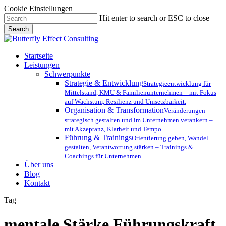
Cookie Einstellungen
Skip
Hit enter to search or ESC to close
to
Search
main
Close
content
Search
Menu
Startseite
Leistungen
Schwerpunkte
Strategie & Entwicklung
Strategieentwicklung für
Mittelstand, KMU & Familienunternehmen – mit Fokus
auf Wachstum, Resilienz und Umsetzbarkeit.
Organisation & Transformation
Veränderungen
strategisch gestalten und im Unternehmen verankern –
mit Akzeptanz, Klarheit und Tempo.
Führung & Trainings
Orientierung geben, Wandel
gestalten, Verantwortung stärken – Trainings &
Coachings für Unternehmen
Über uns
Blog
Kontakt
Tag
mentale Stärke Führungskraft