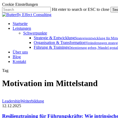
Cookie Einstellungen
Skip
Hit enter to search or ESC to close
Sea
to
Close
main
Search
content
Menu
Startseite
Leistungen
Schwerpunkte
Strategie & Entwicklung
Strategieentwicklung für Mit
Organisation & Transformation
Veränderungen strateg
Führung & Trainings
Orientierung geben, Wandel gestal
Über uns
Blog
Kontakt
Tag
Motivation im Mittelstand
Resilienztraining
Leadership
Weiterbildung
für
12.12.2025
Führungskräfte:
Wie
Resilienztraining für Führungskräfte: Wie intrinsisc