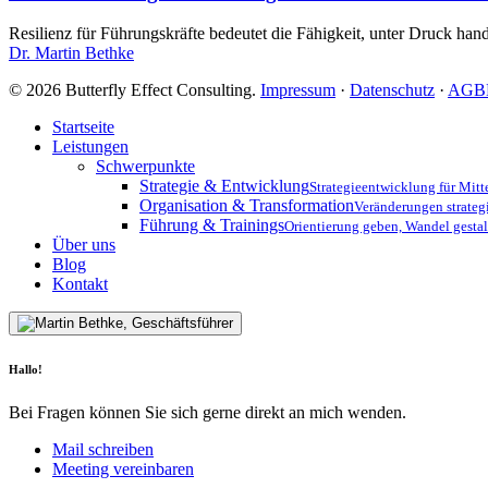
intrinsische
Motivation
Resilienz für Führungskräfte bedeutet die Fähigkeit, unter Druck han
Unternehmen
Dr. Martin Bethke
krisenfest
macht
© 2026 Butterfly Effect Consulting.
Impressum
·
Datenschutz
·
AGB
Close
Startseite
Menu
Leistungen
Schwerpunkte
Strategie & Entwicklung
Strategieentwicklung für Mit
Organisation & Transformation
Veränderungen strateg
Führung & Trainings
Orientierung geben, Wandel gestal
Über uns
Blog
Kontakt
Hallo!
Bei Fragen können Sie sich gerne direkt an mich wenden.
Mail schreiben
Meeting vereinbaren