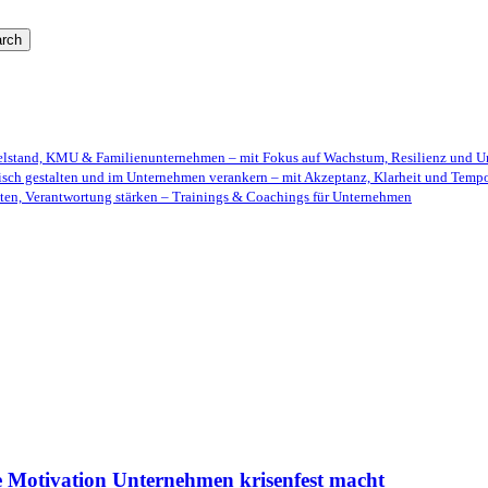
rch
telstand, KMU & Familienunternehmen – mit Fokus auf Wachstum, Resilienz und U
isch gestalten und im Unternehmen verankern – mit Akzeptanz, Klarheit und Temp
ten, Verantwortung stärken – Trainings & Coachings für Unternehmen
he Motivation Unternehmen krisenfest macht