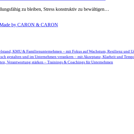
dlungsfähig zu bleiben, Stress konstruktiv zu bewältigen…
Made by CARON & CARON
telstand, KMU & Familienunternehmen – mit Fokus auf Wachstum, Resilienz und U
isch gestalten und im Unternehmen verankern – mit Akzeptanz, Klarheit und Temp
ten, Verantwortung stärken – Trainings & Coachings für Unternehmen