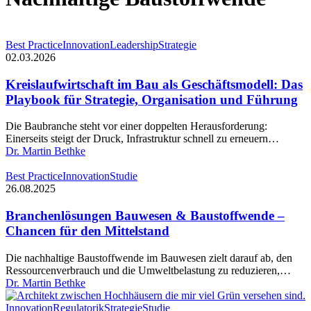
Kreislaufwirtschaft
Best Practice
Innovation
Leadership
Strategie
im
02.03.2026
Bau
als
Kreislaufwirtschaft im Bau als Geschäftsmodell: Das
Geschäftsmodell:
Playbook für Strategie, Organisation und Führung
Das
Playbook
Die Baubranche steht vor einer doppelten Herausforderung:
für
Einerseits steigt der Druck, Infrastruktur schnell zu erneuern…
Strategie,
Dr. Martin Bethke
Organisation
und
Branchenlösungen
Best Practice
Innovation
Studie
Führung
Bauwesen
26.08.2025
&
Baustoffwende
Branchenlösungen Bauwesen & Baustoffwende –
–
Chancen für den Mittelstand
Chancen
für
Die nachhaltige Baustoffwende im Bauwesen zielt darauf ab, den
den
Ressourcenverbrauch und die Umweltbelastung zu reduzieren,…
Mittelstand
Dr. Martin Bethke
Warum
Innovation
Regulatorik
Strategie
Studie