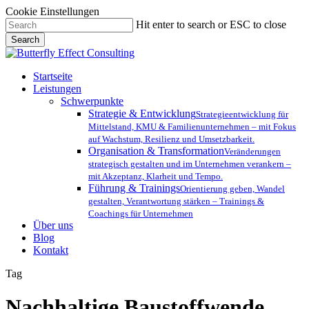
Cookie Einstellungen
Skip
Hit enter to search or ESC to close
to
Search
main
Close
content
Search
Menu
Startseite
Leistungen
Schwerpunkte
Strategie & Entwicklung
Strategieentwicklung für
Mittelstand, KMU & Familienunternehmen – mit Fokus
auf Wachstum, Resilienz und Umsetzbarkeit.
Organisation & Transformation
Veränderungen
strategisch gestalten und im Unternehmen verankern –
mit Akzeptanz, Klarheit und Tempo.
Führung & Trainings
Orientierung geben, Wandel
gestalten, Verantwortung stärken – Trainings &
Coachings für Unternehmen
Über uns
Blog
Kontakt
Tag
Nachhaltige Baustoffwende