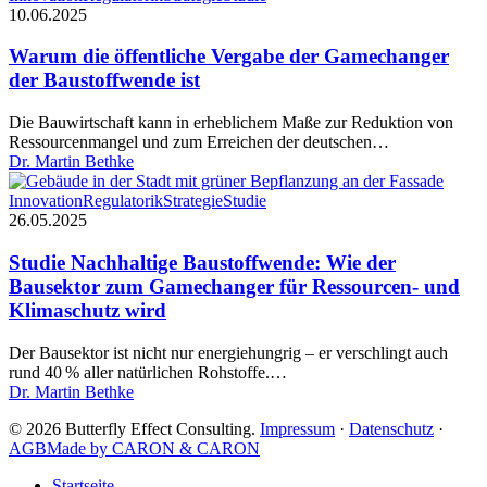
die
10.06.2025
öffentliche
Vergabe
Warum die öffentliche Vergabe der Gamechanger
der
der Baustoffwende ist
Gamechanger
der
Die Bauwirtschaft kann in erheblichem Maße zur Reduktion von
Baustoffwende
Ressourcenmangel und zum Erreichen der deutschen…
ist
Dr. Martin Bethke
Studie
Innovation
Regulatorik
Strategie
Studie
Nachhaltige
26.05.2025
Baustoffwende:
Wie
Studie Nachhaltige Baustoffwende: Wie der
der
Bausektor zum Gamechanger für Ressourcen- und
Bausektor
Klimaschutz wird
zum
Gamechanger
Der Bausektor ist nicht nur energiehungrig – er verschlingt auch
für
rund 40 % aller natürlichen Rohstoffe.…
Ressourcen-
Dr. Martin Bethke
und
Klimaschutz
© 2026 Butterfly Effect Consulting.
Impressum
·
Datenschutz
·
wird
AGB
Made by CARON & CARON
Close
Startseite