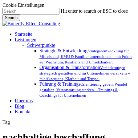
Cookie Einstellungen
Skip
Hit enter to search or ESC to close
to
Search
main
Close
content
Search
Menu
Startseite
Leistungen
Schwerpunkte
Strategie & Entwicklung
Strategieentwicklung für
Mittelstand, KMU & Familienunternehmen – mit Fokus
auf Wachstum, Resilienz und Umsetzbarkeit.
Organisation & Transformation
Veränderungen
strategisch gestalten und im Unternehmen verankern –
mit Akzeptanz, Klarheit und Tempo.
Führung & Trainings
Orientierung geben, Wandel
gestalten, Verantwortung stärken – Trainings &
Coachings für Unternehmen
Über uns
Blog
Kontakt
Tag
nachhaltige beschaffung