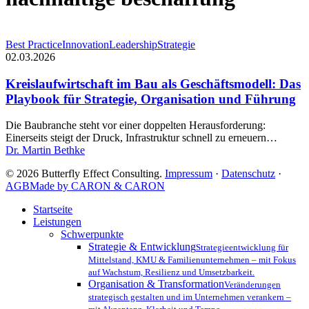
Kreislaufwirtschaft
Best Practice
Innovation
Leadership
Strategie
im
02.03.2026
Bau
als
Kreislaufwirtschaft im Bau als Geschäftsmodell: Das
Geschäftsmodell:
Playbook für Strategie, Organisation und Führung
Das
Playbook
Die Baubranche steht vor einer doppelten Herausforderung:
für
Einerseits steigt der Druck, Infrastruktur schnell zu erneuern…
Strategie,
Dr. Martin Bethke
Organisation
und
© 2026 Butterfly Effect Consulting.
Impressum
·
Datenschutz
·
Führung
AGB
Made by CARON & CARON
Close
Startseite
Menu
Leistungen
Schwerpunkte
Strategie & Entwicklung
Strategieentwicklung für
Mittelstand, KMU & Familienunternehmen – mit Fokus
auf Wachstum, Resilienz und Umsetzbarkeit.
Organisation & Transformation
Veränderungen
strategisch gestalten und im Unternehmen verankern –