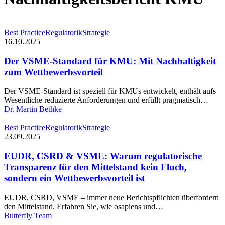
Der
Best Practice
Regulatorik
Strategie
VSME-
16.10.2025
Standard
für
Der VSME-Standard für KMU: Mit Nachhaltigkeit
KMU:
zum Wettbewerbsvorteil
Mit
Nachhaltigkeit
Der VSME-Standard ist speziell für KMUs entwickelt, enthält aufs
zum
Wesentliche reduzierte Anforderungen und erfüllt pragmatisch…
Wettbewerbsvorteil
Dr. Martin Bethke
EUDR,
Best Practice
Regulatorik
Strategie
CSRD
23.09.2025
&
VSME:
EUDR, CSRD & VSME: Warum regulatorische
Warum
Transparenz für den Mittelstand kein Fluch,
regulatorische
sondern ein Wettbewerbsvorteil ist
Transparenz
für
EUDR, CSRD, VSME – immer neue Berichtspflichten überfordern
den
den Mittelstand. Erfahren Sie, wie osapiens und…
Mittelstand
Butterfly Team
kein