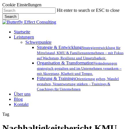
Cookie Einstellungen
Skip
Hit enter to search or ESC to close
to
Search
main
Close
content
Search
Menu
Startseite
Leistungen
Schwerpunkte
Strategie & Entwicklung
Strategieentwicklung für
Mittelstand, KMU & Familienunternehmen – mit Fokus
auf Wachstum, Resilienz und Umsetzbarkeit.
Organisation & Transformation
Veränderungen
strategisch gestalten und im Unternehmen verankern –
mit Akzeptanz, Klarheit und Tempo.
Führung & Trainings
Orientierung geben, Wandel
gestalten, Verantwortung stärken – Trainings &
Coachings für Unternehmen
Über uns
Blog
Kontakt
Tag
Nachhaltigkeitsbericht KMU