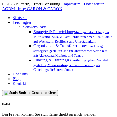
Fluch,
© 2026 Butterfly Effect Consulting.
Impressum
·
Datenschutz
·
sondern
AGB
Made by CARON & CARON
ein
Wettbewerbsvorteil
Close
Startseite
ist
Menu
Leistungen
Schwerpunkte
Strategie & Entwicklung
Strategieentwicklung für
Mittelstand, KMU & Familienunternehmen – mit Fokus
auf Wachstum, Resilienz und Umsetzbarkeit.
Organisation & Transformation
Veränderungen
strategisch gestalten und im Unternehmen verankern –
mit Akzeptanz, Klarheit und Tempo.
Führung & Trainings
Orientierung geben, Wandel
gestalten, Verantwortung stärken – Trainings &
Coachings für Unternehmen
Über uns
Blog
Kontakt
Hallo!
Bei Fragen können Sie sich gerne direkt an mich wenden.