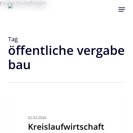
Skip
Cookie Einstellungen
Menu
to
main
content
Tag
öffentliche vergabe
bau
Kreislaufwirtschaft
im
BEST PRACTICE
Bau
als
02.03.2026
Kreislaufwirtschaft
Geschäftsmodell:
Das