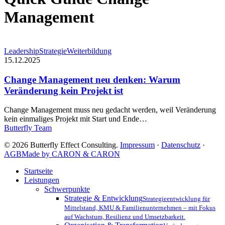
Management
Change
Leadership
Strategie
Weiterbildung
Management
15.12.2025
neu
denken:
Change Management neu denken: Warum
Warum
Veränderung kein Projekt ist
Veränderung
kein
Change Management muss neu gedacht werden, weil Veränderung
Projekt
kein einmaliges Projekt mit Start und Ende…
ist
Butterfly Team
© 2026 Butterfly Effect Consulting.
Impressum
·
Datenschutz
·
AGB
Made by CARON & CARON
Close
Startseite
Menu
Leistungen
Schwerpunkte
Strategie & Entwicklung
Strategieentwicklung für
Mittelstand, KMU & Familienunternehmen – mit Fokus
auf Wachstum, Resilienz und Umsetzbarkeit.