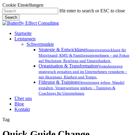
Cookie Einstellungen
Skip
Hit enter to search or ESC to close
to
Search
main
Close
content
Search
Menu
Startseite
Leistungen
Schwerpunkte
Strategie & Entwicklung
Strategieentwicklung für
Mittelstand, KMU & Familienunternehmen – mit Fokus
auf Wachstum, Resilienz und Umsetzbarkeit.
Organisation & Transformation
Veränderungen
strategisch gestalten und im Unternehmen verankern –
mit Akzeptanz, Klarheit und Tempo.
Führung & Trainings
Orientierung geben, Wandel
gestalten, Verantwortung stärken – Trainings &
Coachings für Unternehmen
Über uns
Blog
Kontakt
Tag
Quick Guide Change