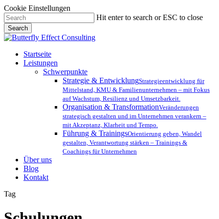
Cookie Einstellungen
Skip
Hit enter to search or ESC to close
to
Search
main
Close
content
Search
Menu
Startseite
Leistungen
Schwerpunkte
Strategie & Entwicklung
Strategieentwicklung für
Mittelstand, KMU & Familienunternehmen – mit Fokus
auf Wachstum, Resilienz und Umsetzbarkeit.
Organisation & Transformation
Veränderungen
strategisch gestalten und im Unternehmen verankern –
mit Akzeptanz, Klarheit und Tempo.
Führung & Trainings
Orientierung geben, Wandel
gestalten, Verantwortung stärken – Trainings &
Coachings für Unternehmen
Über uns
Blog
Kontakt
Tag
Schulungen