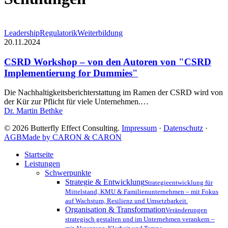
CSRD
Leadership
Regulatorik
Weiterbildung
Workshop
20.11.2024
–
von
CSRD Workshop – von den Autoren von "CSRD
den
Implementierung for Dummies"
Autoren
von
Die Nachhaltigkeitsberichterstattung im Ramen der CSRD wird von
"CSRD
der Kür zur Pflicht für viele Unternehmen.…
Implementierung
Dr. Martin Bethke
for
Dummies"
© 2026 Butterfly Effect Consulting.
Impressum
·
Datenschutz
·
AGB
Made by CARON & CARON
Close
Startseite
Menu
Leistungen
Schwerpunkte
Strategie & Entwicklung
Strategieentwicklung für
Mittelstand, KMU & Familienunternehmen – mit Fokus
auf Wachstum, Resilienz und Umsetzbarkeit.
Organisation & Transformation
Veränderungen
strategisch gestalten und im Unternehmen verankern –