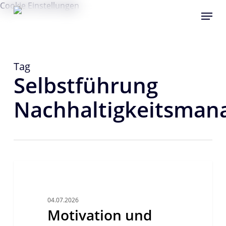
Skip
Cookie Einstellungen
Menu
to
main
content
Tag
Selbstführung
Nachhaltigkeitsman
Motivation
und
BEST PRACTICE
positives
Denken
04.07.2026
Motivation und
im
Alltag: