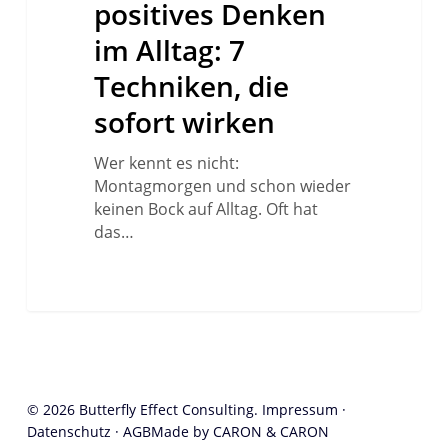
positives Denken
7
Techniken,
im Alltag: 7
die
Techniken, die
sofort
wirken
sofort wirken
Wer kennt es nicht:
Montagmorgen und schon wieder
keinen Bock auf Alltag. Oft hat
das…
© 2026 Butterfly Effect Consulting.
Impressum
·
Datenschutz
·
AGB
Made by CARON & CARON