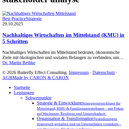
Nachhaltiges
Best Practice
Strategie
Wirtschaften
29.10.2025
im
Mittelstand
Nachhaltiges Wirtschaften im Mittelstand (KMU) in
(KMU)
5 Schritten
in
5
Nachhaltiges Wirtschaften im Mittelstand bedeutet, ökonomische
Schritten
Ziele mit ökologischen und sozialen Belangen zu verbinden, um…
Dr. Martin Bethke
© 2026 Butterfly Effect Consulting.
Impressum
·
Datenschutz
·
AGB
Made by CARON & CARON
Close
Startseite
Menu
Leistungen
Schwerpunkte
Strategie & Entwicklung
Strategieentwicklung für
Mittelstand, KMU & Familienunternehmen – mit Fokus
auf Wachstum, Resilienz und Umsetzbarkeit.
Organisation & Transformation
Veränderungen
strategisch gestalten und im Unternehmen verankern –