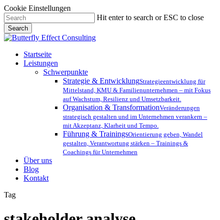
Cookie Einstellungen
Skip
Hit enter to search or ESC to close
to
Search
main
Close
content
Search
Menu
Startseite
Leistungen
Schwerpunkte
Strategie & Entwicklung
Strategieentwicklung für
Mittelstand, KMU & Familienunternehmen – mit Fokus
auf Wachstum, Resilienz und Umsetzbarkeit.
Organisation & Transformation
Veränderungen
strategisch gestalten und im Unternehmen verankern –
mit Akzeptanz, Klarheit und Tempo.
Führung & Trainings
Orientierung geben, Wandel
gestalten, Verantwortung stärken – Trainings &
Coachings für Unternehmen
Über uns
Blog
Kontakt
Tag
stakeholder analyse