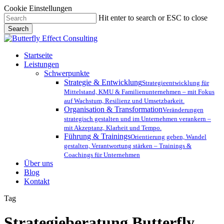
Cookie Einstellungen
Skip
Hit enter to search or ESC to close
to
Search
main
Close
content
Search
Menu
Startseite
Leistungen
Schwerpunkte
Strategie & Entwicklung
Strategieentwicklung für
Mittelstand, KMU & Familienunternehmen – mit Fokus
auf Wachstum, Resilienz und Umsetzbarkeit.
Organisation & Transformation
Veränderungen
strategisch gestalten und im Unternehmen verankern –
mit Akzeptanz, Klarheit und Tempo.
Führung & Trainings
Orientierung geben, Wandel
gestalten, Verantwortung stärken – Trainings &
Coachings für Unternehmen
Über uns
Blog
Kontakt
Tag
Strategieberatung Butterfly