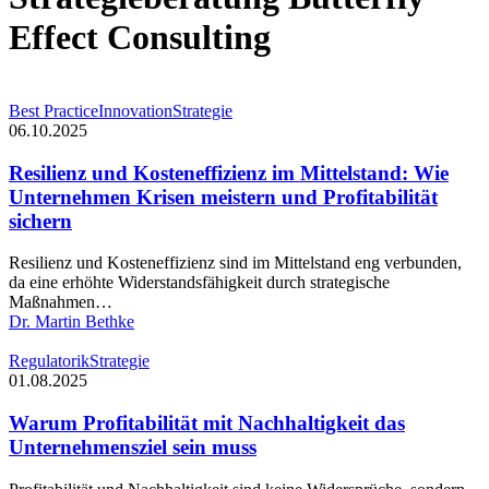
Effect Consulting
Resilienz
Best Practice
Innovation
Strategie
und
06.10.2025
Kosteneffizienz
im
Resilienz und Kosteneffizienz im Mittelstand: Wie
Mittelstand:
Unternehmen Krisen meistern und Profitabilität
Wie
sichern
Unternehmen
Krisen
Resilienz und Kosteneffizienz sind im Mittelstand eng verbunden,
meistern
da eine erhöhte Widerstandsfähigkeit durch strategische
und
Maßnahmen…
Profitabilität
Dr. Martin Bethke
sichern
Warum
Regulatorik
Strategie
Profitabilität
01.08.2025
mit
Nachhaltigkeit
Warum Profitabilität mit Nachhaltigkeit das
das
Unternehmensziel sein muss
Unternehmensziel
sein