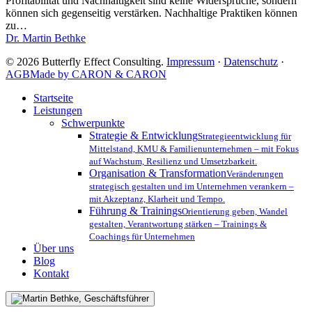
Profitabilität und Nachhaltigkeit sind keine Widersprüche, sondern
muss
können sich gegenseitig verstärken. Nachhaltige Praktiken können
zu…
Dr. Martin Bethke
© 2026 Butterfly Effect Consulting.
Impressum
·
Datenschutz
·
AGB
Made by CARON & CARON
Close
Startseite
Menu
Leistungen
Schwerpunkte
Strategie & Entwicklung
Strategieentwicklung für
Mittelstand, KMU & Familienunternehmen – mit Fokus
auf Wachstum, Resilienz und Umsetzbarkeit.
Organisation & Transformation
Veränderungen
strategisch gestalten und im Unternehmen verankern –
mit Akzeptanz, Klarheit und Tempo.
Führung & Trainings
Orientierung geben, Wandel
gestalten, Verantwortung stärken – Trainings &
Coachings für Unternehmen
Über uns
Blog
Kontakt