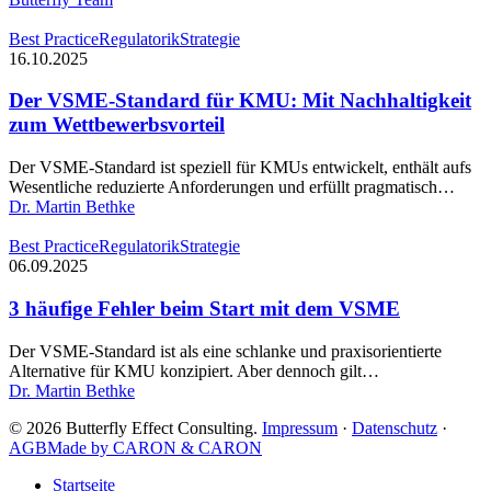
wichtiger
ist
Der
Best Practice
Regulatorik
Strategie
denn
VSME-
16.10.2025
je
Standard
für
Der VSME-Standard für KMU: Mit Nachhaltigkeit
KMU:
zum Wettbewerbsvorteil
Mit
Nachhaltigkeit
Der VSME-Standard ist speziell für KMUs entwickelt, enthält aufs
zum
Wesentliche reduzierte Anforderungen und erfüllt pragmatisch…
Wettbewerbsvorteil
Dr. Martin Bethke
3
Best Practice
Regulatorik
Strategie
häufige
06.09.2025
Fehler
beim
3 häufige Fehler beim Start mit dem VSME
Start
mit
Der VSME-Standard ist als eine schlanke und praxisorientierte
dem
Alternative für KMU konzipiert. Aber dennoch gilt…
VSME
Dr. Martin Bethke
© 2026 Butterfly Effect Consulting.
Impressum
·
Datenschutz
·
AGB
Made by CARON & CARON
Close
Startseite