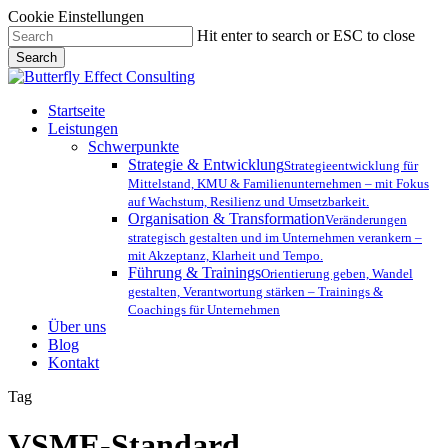
Cookie Einstellungen
Skip
Hit enter to search or ESC to close
to
Search
main
Close
content
Search
Menu
Startseite
Leistungen
Schwerpunkte
Strategie & Entwicklung
Strategieentwicklung für
Mittelstand, KMU & Familienunternehmen – mit Fokus
auf Wachstum, Resilienz und Umsetzbarkeit.
Organisation & Transformation
Veränderungen
strategisch gestalten und im Unternehmen verankern –
mit Akzeptanz, Klarheit und Tempo.
Führung & Trainings
Orientierung geben, Wandel
gestalten, Verantwortung stärken – Trainings &
Coachings für Unternehmen
Über uns
Blog
Kontakt
Tag
VSME-Standard