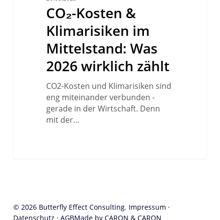
CO₂-Kosten &
im
Mittelstand:
Klimarisiken im
Was
2026
Mittelstand: Was
wirklich
2026 wirklich zählt
zählt
CO2-Kosten und Klimarisiken sind
eng miteinander verbunden -
gerade in der Wirtschaft. Denn
mit der…
© 2026 Butterfly Effect Consulting.
Impressum
·
Datenschutz
·
AGB
Made by CARON & CARON