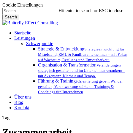
Cookie Einstellungen
Skip
Hit enter to search or ESC to close
to
Search
main
Close
content
Search
Menu
Startseite
Leistungen
Schwerpunkte
Strategie & Entwicklung
Strategieentwicklung für
Mittelstand, KMU & Familienunternehmen – mit Fokus
auf Wachstum, Resilienz und Umsetzbarkeit.
Organisation & Transformation
Veränderungen
strategisch gestalten und im Unternehmen verankern –
mit Akzeptanz, Klarheit und Tempo.
Führung & Trainings
Orientierung geben, Wandel
gestalten, Verantwortung stärken – Trainings &
Coachings für Unternehmen
Über uns
Blog
Kontakt
Tag
Zusammenarbeit