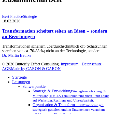
Transformation
Best Practice
Strategie
scheitert
18.02.2026
selten
an
Transformation scheitert selten an Ideen – sondern
Ideen
an Beziehungen
–
sondern
Transformationen scheitern überdurchschnittlich oft (Schätzungen
an
sprechen von ca. 70-88 %) nicht an der Technologie, sondern…
Beziehungen
Dr. Martin Bethke
© 2026 Butterfly Effect Consulting.
Impressum
·
Datenschutz
·
AGB
Made by CARON & CARON
Close
Startseite
Menu
Leistungen
Schwerpunkte
Strategie & Entwicklung
Strategieentwicklung für
Mittelstand, KMU & Familienunternehmen – mit Fokus
auf Wachstum, Resilienz und Umsetzbarkeit.
Organisation & Transformation
Veränderungen
strategisch gestalten und im Unternehmen verankern –